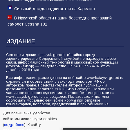
Сильный дождь надвигается на Карелию
В Иркутской области нашли бесследно пропавший
самолёт Cessna 182
ИЗДАНИЕ
Сетевое издание «bataysk-gorod» (батайск-город)
зарегистрировано Федеральной службой по надзору в сфере
связи, информационных технологий и массовых коммуникаций
(Роскомнадзор) — свидетельство Эл № ФС77-74707 от 29
декабря 2018 года.
Вся информация, размещенная на веб-сайте www.bataysk-gorod.ru
охраняется в соответствии с законодательством РФ об
авторском праве. Представителем авторов публикаций и
фотоматериалов является «ООО БИА Вперёд». Полное или
частичное воспроизведение материалов без гиперссылки на
www.bataysk-gorod.ru запрещается. Пользователи должны
соблюдать морально-этические нормы при отправке
комментариев, вопросов, предложений и при общении на
форуме.
Для повышения удобства
Политика конфиденциальности и защиты информации
сайта мы используем cookies
Согласие на обработку персональных данных с помощью
(
подробнее
). К сайту
сервисов Yandex.Metrika, LiveInternet, top.mail.ru