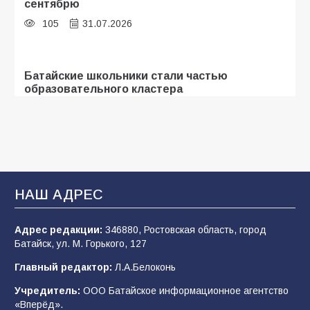
сентябрю
105
31.07.2026
Батайские школьники стали частью
образовательного кластера
103
05.08.2026
«Мобилизация или набор?» Что на самом
деле происходит в армии России в августе
2026 года
НАШ АДРЕС
97
03.08.2026
Адрес редакции:
346880, Ростовская область, город
Батайск, ул. М. Горького, 127
В Батайске продолжаются дорожные работы
Главный редактор:
Л.А.Белоконь
97
04.08.2026
Учредитель:
ООО Батайское информационное агентство
«Вперёд».