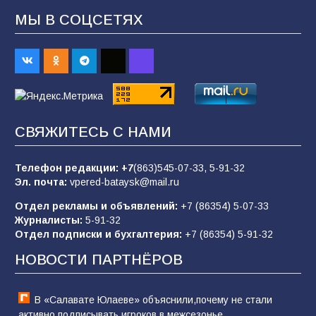
МЫ В СОЦСЕТЯХ
«Пургу нести — не поля переходить»: почему
заявления о мобилизации — это
пропагандистский вброс
84
01.08.2026
«Слухами Москву не возьмёшь»: почему
СВЯЖИТЕСЬ С НАМИ
заявления Киева о мобилизации — это
отчаяние, а не разведка
Телефон редакции:
+7
(863)545-07-33,
5-91-32
80
02.08.2026
Эл. почта:
vpered-bataysk@mail.ru
Отдел рекламы и объявлений:
+7 (86354) 5-07-33
Журналисты:
5-91-32
В России ответили на заявления Зеленского о
Отдел подписки и бухгалтерия:
+7 (86354) 5-91-32
новой мобилизации
НОВОСТИ ПАРТНЁРОВ
74
31.07.2026
В «Салавате Юлаеве» объяснили,почему не стали
активно подписывать игроков в межсезонье