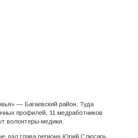
вья» — Багаевский район. Туда
ичных профилей, 11 медработников
дут волонтеры-медики.
не дал глава региона Юрий Слюсарь.