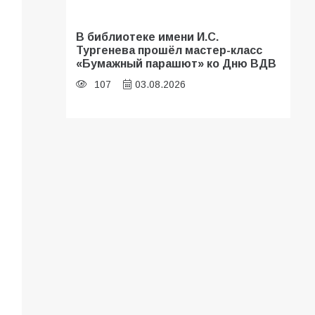
В библиотеке имени И.С.
Тургенева прошёл мастер-класс
«Бумажный парашют» ко Дню ВДВ
107
03.08.2026
«Мобилизация или набор?» Что на
самом деле происходит в армии
России в августе 2026 года
103
03.08.2026
В Батайске продолжаются
дорожные работы
101
04.08.2026