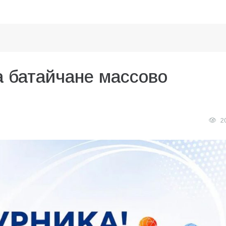
а батайчане массово
2