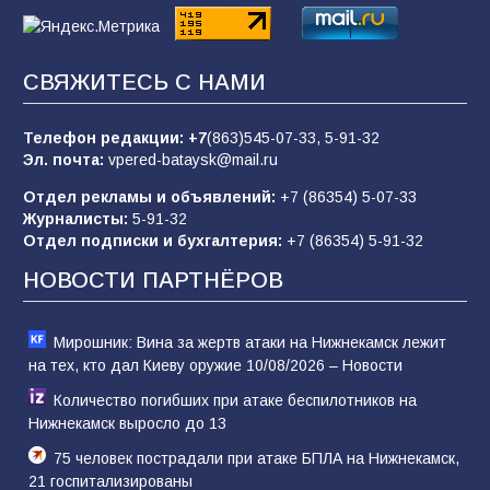
Командовал боем до последнего: герой
Евгений Остапенко
67
05.08.2026
СВЯЖИТЕСЬ С НАМИ
Телефон редакции:
+7
(863)545-07-33,
5-91-32
В библиотеке имени М.Ю. Лермонтова
Эл. почта:
vpered-bataysk@mail.ru
состоялось литературно-творческое
мероприятие для юных читателей «Читаем
Отдел рекламы и объявлений:
+7 (86354) 5-07-33
сказку, рисуем в красках»
65
07.08.2026
Журналисты:
5-91-32
Отдел подписки и бухгалтерия:
+7 (86354) 5-91-32
НОВОСТИ ПАРТНЁРОВ
Мирошник: Вина за жертв атаки на Нижнекамск лежит
на тех, кто дал Киеву оружие 10/08/2026 – Новости
Количество погибших при атаке беспилотников на
Нижнекамск выросло до 13
75 человек пострадали при атаке БПЛА на Нижнекамск,
21 госпитализированы