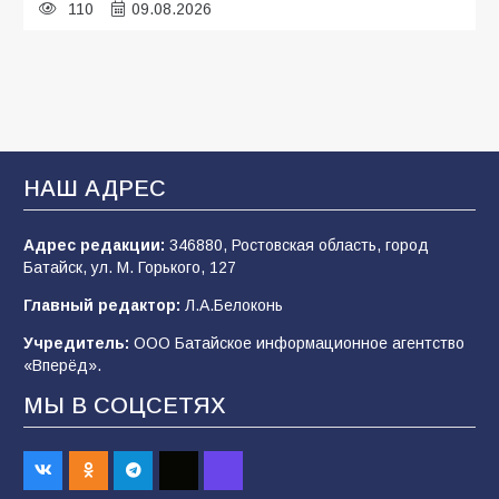
110
09.08.2026
В детском саду № 35 дети освоили
строительные профессии в ходе
спортивного праздника
93
07.08.2026
НАШ АДРЕС
Адрес редакции:
346880, Ростовская область, город
Батайским спортсменам вручили награды
Батайск, ул. М. Горького, 127
77
08.08.2026
Главный редактор:
Л.А.Белоконь
Учредитель:
ООО Батайское информационное агентство
«Вперёд».
«Слухи — не указ»: почему разговоры о
мобилизации не имеют под собой оснований
МЫ В СОЦСЕТЯХ
68
07.08.2026