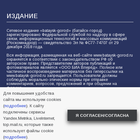
ИЗДАНИЕ
Сетевое издание «bataysk-gorod» (батайск-город)
зарегистрировано Федеральной службой по надзору в сфере
связи, информационных технологий и массовых коммуникаций
(Роскомнадзор) — свидетельство Эл № ФС77-74707 от 29
декабря 2018 года.
Вся информация, размещенная на веб-сайте www.bataysk-gorod.ru
охраняется в соответствии с законодательством РФ об
авторском праве. Представителем авторов публикаций и
фотоматериалов является «ООО БИА Вперёд». Полное или
частичное воспроизведение материалов без гиперссылки на
www.bataysk-gorod.ru запрещается. Пользователи должны
соблюдать морально-этические нормы при отправке
комментариев, вопросов, предложений и при общении на
форуме.
Для повышения удобства
Политика конфиденциальности и защиты информации
сайта мы используем cookies
Согласие на обработку персональных данных с помощью
(
подробнее
). К сайту
сервисов Yandex.Metrika, LiveInternet, top.mail.ru
подключены сервисы
Я СОГЛАСЕН/СОГЛАСНА
Yandex.Metrika, LiveInternet,
© 2005-2026 БИА «ВПЕРЕД»
16+
top.mail.ru, которые также
использует файлы cookie
(
подробнее
).