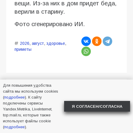
вещи. Из-за них в дом придет беда,
верили в старину.
Фото сгенерировано ИИ.
2026
,
август
,
здоровье
,
приметы
Для повышения удобства
«Молчи — удачу
сайта мы используем cookies
(
подробнее
). К сайту
приманишь»: почему 3
подключены сервисы
Я СОГЛАСЕН/СОГЛАСНА
Yandex.Metrika, LiveInternet,
августа 2026 года нельзя
top.mail.ru, которые также
болтать и какие приметы
использует файлы cookie
(
подробнее
).
предскажут зиму