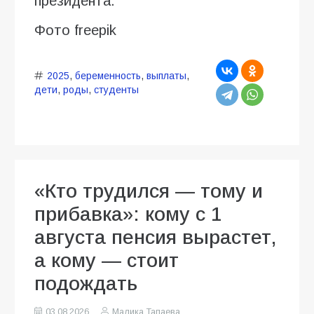
президента.
Фото freepik
2025
,
беременность
,
выплаты
,
дети
,
роды
,
студенты
«Кто трудился — тому и
прибавка»: кому с 1
августа пенсия вырастет,
а кому — стоит
подождать
03.08.2026
Малика Тапаева