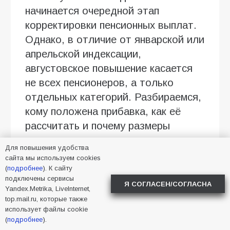
начинается очередной этап
корректировки пенсионных выплат.
Однако, в отличие от январской или
апрельской индексации,
августовское повышение касается
не всех пенсионеров, а только
отдельных категорий. Разбираемся,
кому положена прибавка, как её
рассчитать и почему размеры
выплат у разных граждан могут
Для повышения удобства
отличаться.
сайта мы используем cookies
(
подробнее
). К сайту
Кому положена прибавка с 1 августа
подключены сервисы
Я СОГЛАСЕН/СОГЛАСНА
Yandex.Metrika, LiveInternet,
Ежегодно с 1 августа Социальный
top.mail.ru, которые также
использует файлы cookie
фонд России проводит перерасчёт
(
подробнее
).
страховых пенсий работающих