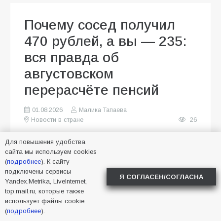
Почему сосед получил
470 рублей, а вы — 235:
вся правда об
августовском
перерасчёте пенсий
01.08.2026
Малика Тапаева
Новости в стране
26
Для повышения удобства
сайта мы используем cookies
(
подробнее
). К сайту
подключены сервисы
Я СОГЛАСЕН/СОГЛАСНА
Yandex.Metrika, LiveInternet,
top.mail.ru, которые также
использует файлы cookie
(
подробнее
).