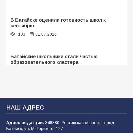
В Батайске оценили готовность школ к
сентябрю
103
31.07.2026
Батайские школьники стали частью
образовательного кластера
101
05.08.2026
«Мобилизация или набор?» Что на самом
деле происходит в армии России в августе
2026 года
НАШ АДРЕС
96
03.08.2026
Адрес редакции:
346880, Ростовская область, город
Батайск, ул. М. Горького, 127