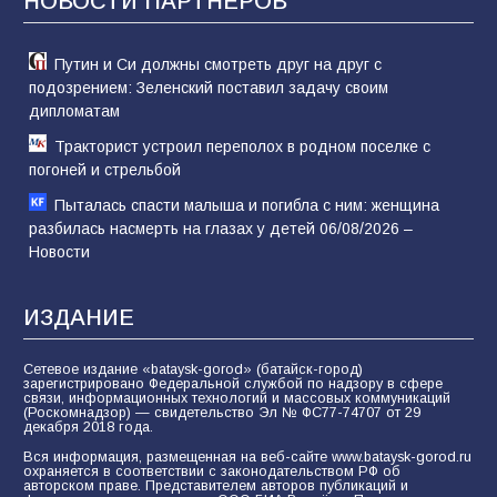
НОВОСТИ ПАРТНЁРОВ
74
31.07.2026
Путин и Си должны смотреть друг на друг с
подозрением: Зеленский поставил задачу своим
дипломатам
Тракторист устроил переполох в родном поселке с
погоней и стрельбой
Пыталась спасти малыша и погибла с ним: женщина
разбилась насмерть на глазах у детей 06/08/2026 –
Новости
ИЗДАНИЕ
Сетевое издание «bataysk-gorod» (батайск-город)
зарегистрировано Федеральной службой по надзору в сфере
связи, информационных технологий и массовых коммуникаций
(Роскомнадзор) — свидетельство Эл № ФС77-74707 от 29
декабря 2018 года.
Вся информация, размещенная на веб-сайте www.bataysk-gorod.ru
охраняется в соответствии с законодательством РФ об
авторском праве. Представителем авторов публикаций и