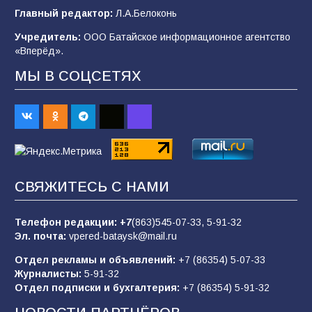
В Батайске продолжаются дорожные работы
Главный редактор:
Л.А.Белоконь
96
04.08.2026
Учредитель:
ООО Батайское информационное агентство
«Вперёд».
МЫ В СОЦСЕТЯХ
«Пургу нести — не поля переходить»: почему
заявления о мобилизации — это
пропагандистский вброс
84
01.08.2026
«Слухами Москву не возьмёшь»: почему
СВЯЖИТЕСЬ С НАМИ
заявления Киева о мобилизации — это
отчаяние, а не разведка
Телефон редакции:
+7
(863)545-07-33,
5-91-32
80
02.08.2026
Эл. почта:
vpered-bataysk@mail.ru
Отдел рекламы и объявлений:
+7 (86354) 5-07-33
Журналисты:
5-91-32
В России ответили на заявления Зеленского о
Отдел подписки и бухгалтерия:
+7 (86354) 5-91-32
новой мобилизации