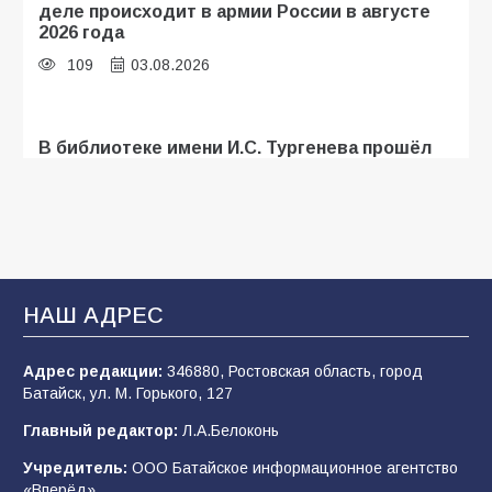
деле происходит в армии России в августе
2026 года
109
03.08.2026
В библиотеке имени И.С. Тургенева прошёл
мастер-класс «Бумажный парашют» ко Дню
ВДВ
109
03.08.2026
В Батайске продолжаются дорожные работы
НАШ АДРЕС
108
04.08.2026
Адрес редакции:
346880, Ростовская область, город
Батайск, ул. М. Горького, 127
В детском саду № 35 дети освоили
Главный редактор:
Л.А.Белоконь
строительные профессии в ходе
спортивного праздника
Учредитель:
ООО Батайское информационное агентство
«Вперёд».