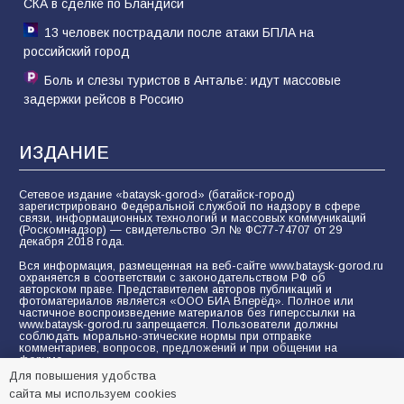
СКА в сделке по Бландиси
13 человек пострадали после атаки БПЛА на
российский город
Боль и слезы туристов в Анталье: идут массовые
задержки рейсов в Россию
ИЗДАНИЕ
Сетевое издание «bataysk-gorod» (батайск-город)
зарегистрировано Федеральной службой по надзору в сфере
связи, информационных технологий и массовых коммуникаций
(Роскомнадзор) — свидетельство Эл № ФС77-74707 от 29
декабря 2018 года.
Вся информация, размещенная на веб-сайте www.bataysk-gorod.ru
охраняется в соответствии с законодательством РФ об
авторском праве. Представителем авторов публикаций и
фотоматериалов является «ООО БИА Вперёд». Полное или
частичное воспроизведение материалов без гиперссылки на
www.bataysk-gorod.ru запрещается. Пользователи должны
соблюдать морально-этические нормы при отправке
комментариев, вопросов, предложений и при общении на
форуме.
Для повышения удобства
Политика конфиденциальности и защиты информации
сайта мы используем cookies