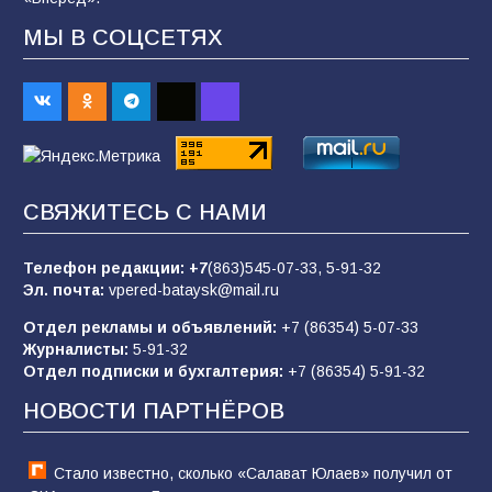
90
07.08.2026
МЫ В СОЦСЕТЯХ
Батайским спортсменам вручили награды
65
08.08.2026
Командовал боем до последнего: герой
СВЯЖИТЕСЬ С НАМИ
Евгений Остапенко
62
05.08.2026
Телефон редакции:
+7
(863)545-07-33,
5-91-32
Эл. почта:
vpered-bataysk@mail.ru
Отдел рекламы и объявлений:
+7 (86354) 5-07-33
Батайчане вышли в финал Всероссийского
Журналисты:
5-91-32
конкурса «Большая перемена»
Отдел подписки и бухгалтерия:
+7 (86354) 5-91-32
62
04.08.2026
НОВОСТИ ПАРТНЁРОВ
Стало известно, сколько «Салават Юлаев» получил от