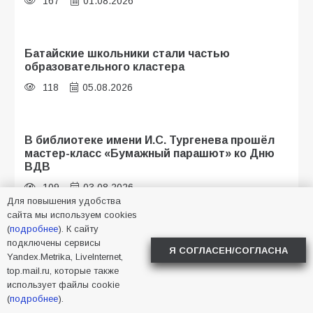
167
01.08.2026
Батайские школьники стали частью
образовательного кластера
118
05.08.2026
В библиотеке имени И.С. Тургенева прошёл
мастер-класс «Бумажный парашют» ко Дню
ВДВ
109
03.08.2026
Для повышения удобства
сайта мы используем cookies
(
подробнее
). К сайту
«Мобилизация или набор?» Что на самом
подключены сервисы
Я СОГЛАСЕН/СОГЛАСНА
деле происходит в армии России в августе
Yandex.Metrika, LiveInternet,
2026 года
top.mail.ru, которые также
использует файлы cookie
107
03.08.2026
(
подробнее
).