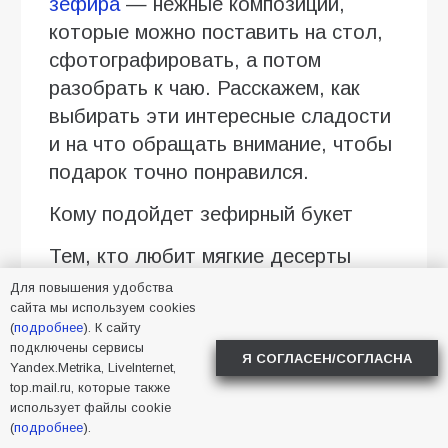
зефира
— нежные композиции,
которые можно поставить на стол,
сфотографировать, а потом
разобрать к чаю. Расскажем, как
выбирать эти интересные сладости
и на что обращать внимание, чтобы
подарок точно понравился.
Кому подойдет зефирный букет
Тем, кто любит мягкие десерты
Для повышения удобства
Зефирный букет хорошо
сайта мы используем cookies
воспринимается людьми, которые
(
подробнее
). К сайту
подключены сервисы
выбирают легкие сладости вместо
Я СОГЛАСЕН/СОГЛАСНА
Yandex.Metrika, LiveInternet,
плотных тортов с кремом. В
top.mail.ru, которые также
композиции могут быть ванильные,
использует файлы cookie
(
подробнее
).
ягодные, сливочные оттенки вкуса,