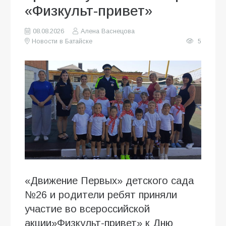
«Физкульт-привет»
08.08.2026
Алена Васнецова
Новости в Батайске
5
«Движение Первых» детского сада
№26 и родители ребят приняли
участие во всероссийской
акции»Физкульт-привет» к Дню