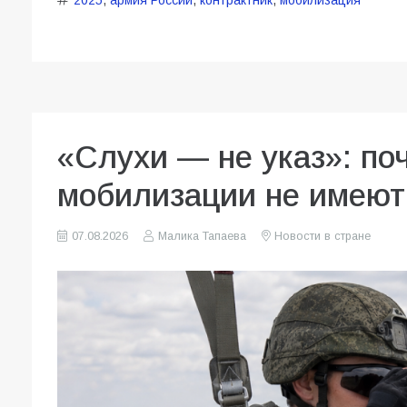
2025
,
армия России
,
контрактник
,
мобилизация
«Слухи — не указ»: по
мобилизации не имеют
07.08.2026
Малика Тапаева
Новости в стране