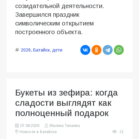
созидательной деятельности.
Завершился праздник
символическим открытием
построенного объекта.
2026
,
Батайск
,
дети
Букеты из зефира: когда
сладости выглядят как
полноценный подарок
07.08.2026
Малика Тапаева
Новости в Батайске
21