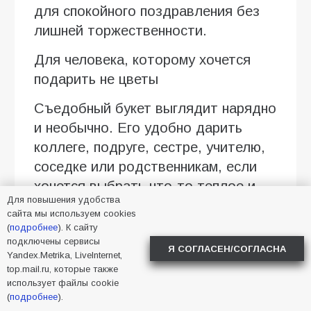
для спокойного поздравления без
лишней торжественности.
Для человека, которому хочется
подарить не цветы
Съедобный букет выглядит нарядно
и необычно. Его удобно дарить
коллеге, подруге, сестре, учителю,
соседке или родственникам, если
хочется выбрать что-то теплое и
Для повышения удобства
понятное. Особенно хорошо
сайта мы используем cookies
смотрятся композиции в крафтовой
(
подробнее
). К сайту
подключены сервисы
бумаге, коробке с плотной крышкой
Я СОГЛАСЕН/СОГЛАСНА
Yandex.Metrika, LiveInternet,
или с матовой лентой.
top.mail.ru, которые также
использует файлы cookie
Для небольшого домашнего
(
подробнее
).