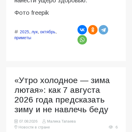
нанести ущерб здоровью.
Фото freepik
2025
,
лук
,
октябрь
,
приметы
«Утро холодное — зима
лютая»: как 7 августа
2026 года предсказать
зиму и не навлечь беду
07.08.2026
Малика Тапаева
Новости в стране
6