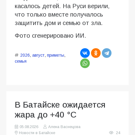
касалось детей. На Руси верили,
что только вместе получалось
защитить дом и семью от зла.
Фото сгенерировано ИИ.
2026
,
август
,
приметы
,
семья
В Батайске ожидается
жара до +40 °C
05.08.2026
Алена Васнецова
Новости в Батайске
24