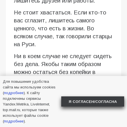
лишитесь друзей или работы.
Не стоит хвастаться. Если кто-то
вас сглазит, лишитесь самого
ценного, что есть в жизни. Во
всяком случае, так говорили старцы
на Руси.
Ни в коем случае не следует сидеть
без дела. Якобы таким образом
можно остаться без копейки в
кармане.
Для повышения удобства
сайта мы используем cookies
Не рекомендуется надевать темные
(
подробнее
). К сайту
подключены сервисы
вещи. Из-за них в дом придет беда,
Я СОГЛАСЕН/СОГЛАСНА
Yandex.Metrika, LiveInternet,
верили в старину.
top.mail.ru, которые также
использует файлы cookie
Фото сгенерировано ИИ.
(
подробнее
).