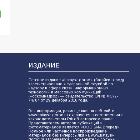
ИЗДАНИЕ
Сетевое издание «bataysk-gorod» (батайск-город)
зарегистрировано Федеральной службой по
надзору в сфере связи, информационных
технологий и массовых коммуникаций
(Роскомнадзор) — свидетельство Эл № ФС77-
74707 от 29 декабря 2018 года.
Вся информация, размещенная на веб-сайте
www.bataysk-gorod.ru охраняется в соответствии с
законодательством РФ об авторском праве.
Представителем авторов публикаций и
фотоматериалов является «ООО БИА Вперёд».
Полное или частичное воспроизведение
материалов без гиперссылки на www.bataysk-
gorod.ru запрещается. Пользователи должны