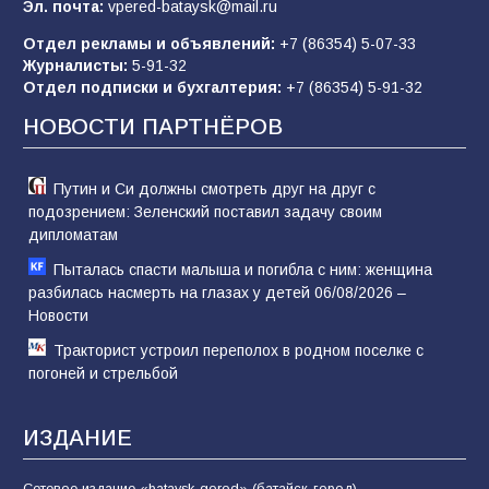
Эл. почта:
vpered-bataysk@mail.ru
Отдел рекламы и объявлений:
+7 (86354) 5-07-33
«Слухами Москву не возьмёшь»: почему
Журналисты:
5-91-32
заявления Киева о мобилизации — это
Отдел подписки и бухгалтерия:
+7 (86354) 5-91-32
отчаяние, а не разведка
НОВОСТИ ПАРТНЁРОВ
80
02.08.2026
Путин и Си должны смотреть друг на друг с
подозрением: Зеленский поставил задачу своим
дипломатам
Пыталась спасти малыша и погибла с ним: женщина
разбилась насмерть на глазах у детей 06/08/2026 –
Новости
Тракторист устроил переполох в родном поселке с
погоней и стрельбой
ИЗДАНИЕ
Сетевое издание «bataysk-gorod» (батайск-город)