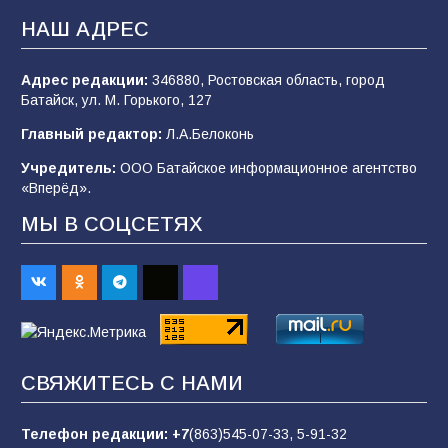
НАШ АДРЕС
101
05.08.2026
Адрес редакции:
346880, Ростовская область, город
Батайск, ул. М. Горького, 127
В Батайске продолжаются дорожные работы
Главный редактор:
Л.А.Белоконь
96
04.08.2026
Учредитель:
ООО Батайское информационное агентство
«Вперёд».
«Мобилизация или набор?» Что на самом
МЫ В СОЦСЕТЯХ
деле происходит в армии России в августе
2026 года
95
03.08.2026
«Пургу нести — не поля переходить»: почему
заявления о мобилизации — это
СВЯЖИТЕСЬ С НАМИ
пропагандистский вброс
84
01.08.2026
Телефон редакции:
+7
(863)545-07-33,
5-91-32