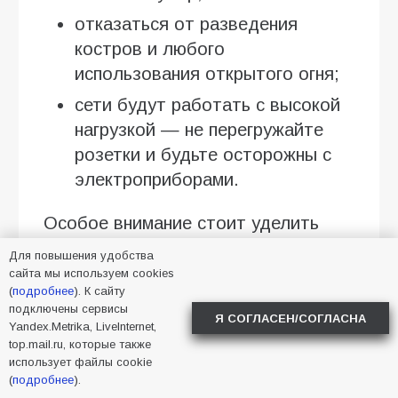
отказаться от разведения
костров и любого
использования открытого огня;
сети будут работать с высокой
нагрузкой — не перегружайте
розетки и будьте осторожны с
электроприборами.
Особое внимание стоит уделить
детям, пожилым людям и тем, кто
Для повышения удобства
страдает сердечно-сосудистыми
сайта мы используем cookies
(
подробнее
). К сайту
заболеваниями.
подключены сервисы
Я СОГЛАСЕН/СОГЛАСНА
Yandex.Metrika, LiveInternet,
top.mail.ru, которые также
2026
,
Батайск
,
жара
использует файлы cookie
(
подробнее
).