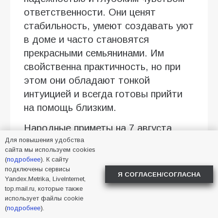
ответственности. Они ценят
стабильность, умеют создавать уют
в доме и часто становятся
прекрасными семьянинами. Им
свойственна практичность, но при
этом они обладают тонкой
интуицией и всегда готовы прийти
на помощь близким.
Народные приметы на 7 августа
Для повышения удобства
— Холодное утро 7 августа — к
сайта мы используем cookies
(
подробнее
). К сайту
суровой и ранней зиме.
подключены сервисы
Я СОГЛАСЕН/СОГЛАСНА
Yandex.Metrika, LiveInternet,
— Если до обеда погода стоит
top.mail.ru, которые также
ясная и тёплая, то и зима до
использует файлы cookie
(
подробнее
).
декабря будет мягкой.