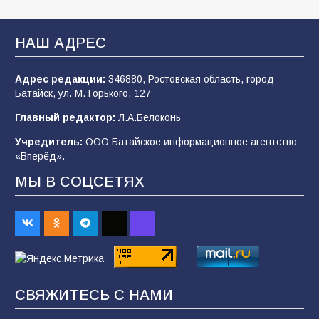
В Батайске продолжаются дорожные работы
НАШ АДРЕС
100
04.08.2026
Адрес редакции:
346880, Ростовская область, город
Батайск, ул. М. Горького, 127
Будет ли мобилизация в России в 2026 году
Главный редактор:
Л.А.Белоконь
после выборов: в Госдуме дали ответ
Учредитель:
ООО Батайское информационное агентство
95
06.08.2026
«Вперёд».
МЫ В СОЦСЕТЯХ
«Пургу нести — не поля переходить»: почему
заявления о мобилизации — это
пропагандистский вброс
85
01.08.2026
СВЯЖИТЕСЬ С НАМИ
«Слухами Москву не возьмёшь»: почему
заявления Киева о мобилизации — это