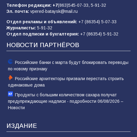
отчаяние, а не разведка
Телефон редакции:
+7
(863)545-07-33,
5-91-32
Эл. почта:
vpered-bataysk@mail.ru
81
02.08.2026
Отдел рекламы и объявлений:
+7 (86354) 5-07-33
Журналисты:
5-91-32
Отдел подписки и бухгалтерия:
+7 (86354) 5-91-32
Морской квест в детском саду: как
воспитанники спасали Нептуна
НОВОСТИ ПАРТНЁРОВ
74
01.08.2026
Российские банки с марта будут блокировать переводы
по новому признаку
Российские архитекторы призвали перестать строить
одинаковые дома
Продукты с большим количеством сахара получат
предупреждающие надписи - подробности 06/08/2026 –
Новости
ИЗДАНИЕ