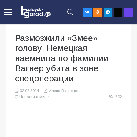
Размозжили «Змее»
голову. Немецкая
наемница по фамилии
Вагнер убита в зоне
спецоперации
02.02.2024
Алена Васнецова
Новости в мире
502