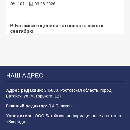
107
03.08.2026
В Батайске оценили готовность школ к
сентябрю
106
31.07.2026
Батайские школьники стали частью
образовательного кластера
НАШ АДРЕС
106
05.08.2026
Адрес редакции:
346880, Ростовская область, город
Батайск, ул. М. Горького, 127
«Мобилизация или набор?» Что на самом
деле происходит в армии России в августе
Главный редактор:
Л.А.Белоконь
2026 года
Учредитель:
ООО Батайское информационное агентство
101
03.08.2026
«Вперёд».