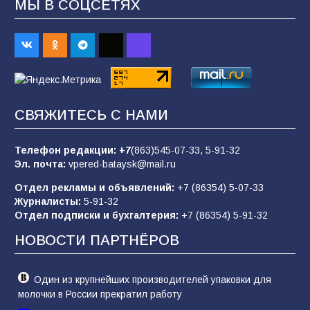
МЫ В СОЦСЕТЯХ
В Батайске продолжаются дорожные работы
98
04.08.2026
«Пургу нести — не поля переходить»: почему
заявления о мобилизации — это
СВЯЖИТЕСЬ С НАМИ
пропагандистский вброс
85
01.08.2026
Телефон редакции:
+7
(863)545-07-33,
5-91-32
Эл. почта:
vpered-bataysk@mail.ru
Отдел рекламы и объявлений:
+7 (86354) 5-07-33
«Слухами Москву не возьмёшь»: почему
Журналисты:
5-91-32
заявления Киева о мобилизации — это
Отдел подписки и бухгалтерия:
+7 (86354) 5-91-32
отчаяние, а не разведка
НОВОСТИ ПАРТНЁРОВ
81
02.08.2026
Один из крупнейших производителей упаковки для
молочки в России прекратил работу