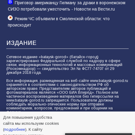
Приговор американцу Гилману за драки в воронежском
СИЗО потребовали ужесточить - Новости на Вести.ru
Режим ЧС объявили в Смоленской области: что
происходит
ИЗДАНИЕ
Сетевое издание «bataysk-gorod» (батайск-город)
зарегистрировано Федеральной службой по надзору в сфере
связи, информационных технологий и массовых коммуникаций
(Роскомнадзор) — свидетельство Эл № ФС77-74707 от 29
декабря 2018 года.
Вся информация, размещенная на веб-сайте www.bataysk-gorod.ru
охраняется в соответствии с законодательством РФ об
авторском праве. Представителем авторов публикаций и
фотоматериалов является «ООО БИА Вперёд». Полное или
частичное воспроизведение материалов без гиперссылки на
www.bataysk-gorod.ru запрещается. Пользователи должны
соблюдать морально-этические нормы при отправке
комментариев, вопросов, предложений и при общении на
форуме.
Для повышения удобства
Политика конфиденциальности и защиты информации
сайта мы используем cookies
Согласие на обработку персональных данных с помощью
(
подробнее
). К сайту
сервисов Yandex.Metrika, LiveInternet, top.mail.ru