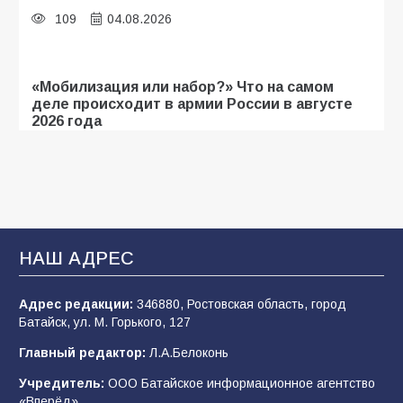
109
04.08.2026
«Мобилизация или набор?» Что на самом
деле происходит в армии России в августе
2026 года
109
03.08.2026
В библиотеке имени И.С. Тургенева прошёл
мастер-класс «Бумажный парашют» ко Дню
ВДВ
НАШ АДРЕС
109
03.08.2026
Адрес редакции:
346880, Ростовская область, город
Батайск, ул. М. Горького, 127
В детском саду № 35 дети освоили
Главный редактор:
Л.А.Белоконь
строительные профессии в ходе
спортивного праздника
Учредитель:
ООО Батайское информационное агентство
«Вперёд».