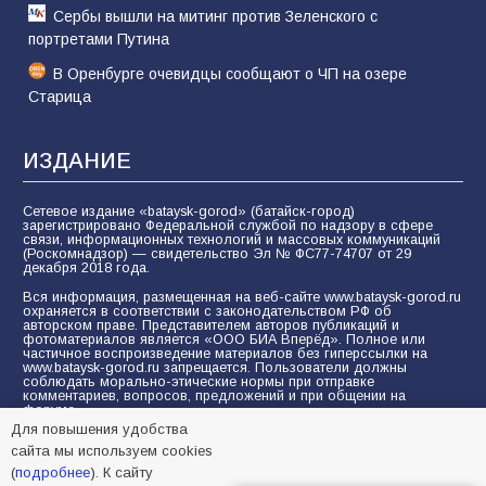
Сербы вышли на митинг против Зеленского с
портретами Путина
В Оренбурге очевидцы сообщают о ЧП на озере
Старица
ИЗДАНИЕ
Сетевое издание «bataysk-gorod» (батайск-город)
зарегистрировано Федеральной службой по надзору в сфере
связи, информационных технологий и массовых коммуникаций
(Роскомнадзор) — свидетельство Эл № ФС77-74707 от 29
декабря 2018 года.
Вся информация, размещенная на веб-сайте www.bataysk-gorod.ru
охраняется в соответствии с законодательством РФ об
авторском праве. Представителем авторов публикаций и
фотоматериалов является «ООО БИА Вперёд». Полное или
частичное воспроизведение материалов без гиперссылки на
www.bataysk-gorod.ru запрещается. Пользователи должны
соблюдать морально-этические нормы при отправке
комментариев, вопросов, предложений и при общении на
форуме.
Для повышения удобства
Политика конфиденциальности и защиты информации
сайта мы используем cookies
Согласие на обработку персональных данных с помощью
(
подробнее
). К сайту
сервисов Yandex.Metrika, LiveInternet, top.mail.ru