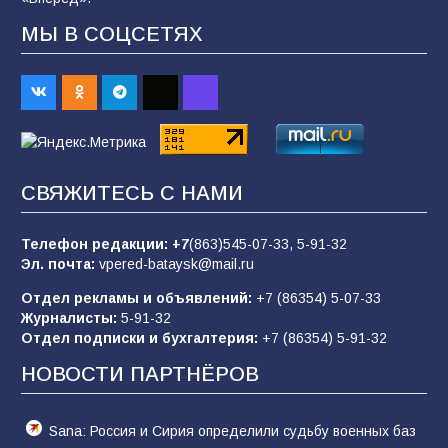
92
07.08.2026
МЫ В СОЦСЕТЯХ
Батайским спортсменам вручили награды
70
08.08.2026
Командовал боем до последнего: герой
СВЯЖИТЕСЬ С НАМИ
Евгений Остапенко
63
05.08.2026
Телефон редакции:
+7
(863)545-07-33,
5-91-32
Эл. почта:
vpered-bataysk@mail.ru
Отдел рекламы и объявлений:
+7 (86354) 5-07-33
Батайчане вышли в финал Всероссийского
Журналисты:
5-91-32
конкурса «Большая перемена»
Отдел подписки и бухгалтерия:
+7 (86354) 5-91-32
62
04.08.2026
НОВОСТИ ПАРТНЁРОВ
Sana: Россия и Сирия определили судьбу военных баз