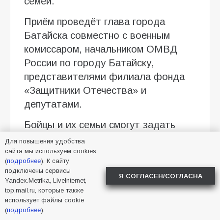
семей.
Приём проведёт глава города
Батайска совместно с военным
комиссаром, начальником ОМВД
России по городу Батайску,
представителями филиала фонда
«Защитники Отечества» и
депутатами.
Бойцы и их семьи смогут задать
волнующие вопросы и получить
Для повышения удобства
необходимую помощь.
сайта мы используем cookies
(
подробнее
). К сайту
подключены сервисы
Предварительная запись
Я СОГЛАСЕН/СОГЛАСНА
Yandex.Metrika, LiveInternet,
обязательна.
top.mail.ru, которые также
использует файлы cookie
Запись ведётся до 13 августа, в
(
подробнее
).