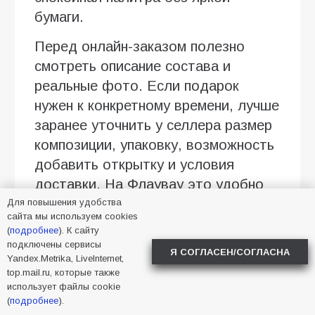
бумаги.
Перед онлайн-заказом полезно
смотреть описание состава и
реальные фото. Если подарок
нужен к конкретному времени, лучше
заранее уточнить у селлера размер
композиции, упаковку, возможность
добавить открытку и условия
доставки. На Флаувау это удобно
сделать в чате с продавцом.
Для повышения удобства
сайта мы используем cookies
(
подробнее
). К сайту
Когда дарить такой подарок
подключены сервисы
Я СОГЛАСЕН/СОГЛАСНА
Yandex.Metrika, LiveInternet,
Букет из зефира уместен там, где
top.mail.ru, которые также
хочется мягкого, дружелюбного
использует файлы cookie
жеста: на день рождения, 8 Марта,
(
подробнее
).