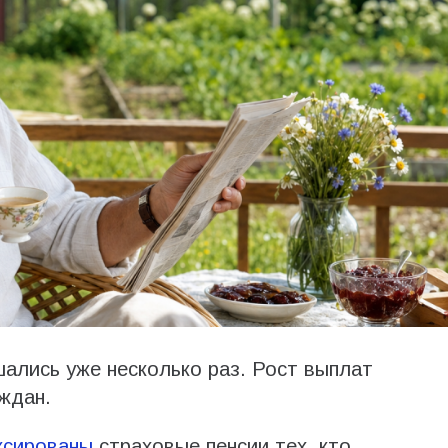
шались уже несколько раз. Рост выплат
ждан.
ксированы
страховые пенсии тех, кто