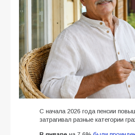
С начала 2026 года пенсии повы
затрагивал разные категории гра
В январе
на 7,6%
были проинде