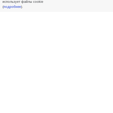
использует файлы cookie
(
подробнее
).
В библиотеке имени И.С. Тургенева прошёл
мастер-класс «Бумажный парашют» ко Дню
ВДВ
109
03.08.2026
В Батайске продолжаются дорожные работы
107
04.08.2026
«Мобилизация или набор?» Что на самом
деле происходит в армии России в августе
2026 года
107
03.08.2026
Будет ли мобилизация в России в 2026 году