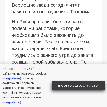
Верующие люди сегодня чтят
память святого мученика Трофима.
На Руси праздник был связан с
полевыми работами, которые
необходимо было закончить до
начала осени. В этот день косили,
жали, убирали хлеб. Крестьяне
трудились с раннего утра до заката
солнца, порой забывая о сне. По
этому поводу сохранилось много
Для повышения удобства
сайта мы используем cookies
пословиц и поговорок: «На Трофима
(
подробнее
). К сайту
долго спать — добра не видать»,
подключены сервисы
Я СОГЛАСЕН/СОГЛАСНА
Yandex.Metrika, LiveInternet,
«В страду одна забота — не стояла
top.mail.ru, которые также
бы работа», «Если идет работа —
использует файлы cookie
спать неохота», «Хорошему хозяину
(
подробнее
).