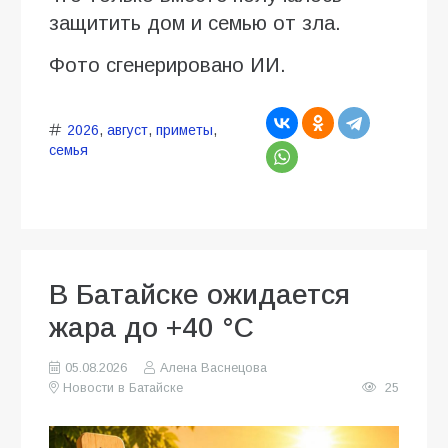
защитить дом и семью от зла.
Фото сгенерировано ИИ.
2026
,
август
,
приметы
,
семья
В Батайске ожидается
жара до +40 °C
05.08.2026
Алена Васнецова
Новости в Батайске
25