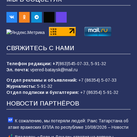
70
07.08.2026
Командовал боем до последнего: герой
Евгений Остапенко
68
05.08.2026
СВЯЖИТЕСЬ С НАМИ
Телефон редакции:
+7
(863)545-07-33,
5-91-32
В библиотеке имени М.Ю. Лермонтова
Эл. почта:
vpered-bataysk@mail.ru
состоялось литературно-творческое
мероприятие для юных читателей «Читаем
Отдел рекламы и объявлений:
+7 (86354) 5-07-33
сказку, рисуем в красках»
65
07.08.2026
Журналисты:
5-91-32
Отдел подписки и бухгалтерия:
+7 (86354) 5-91-32
НОВОСТИ ПАРТНЁРОВ
К сожалению, мы потеряли людей: Раис Татарстана об
атаке вражеских БПЛА по республике 10/08/2026 – Новости
Владелец «Дело и Деньги» ответил на вопросы