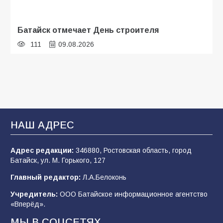
Батайск отмечает День строителя
111
09.08.2026
В детском саду № 35 дети освоили
строительные профессии в ходе
спортивного праздника
93
07.08.2026
НАШ АДРЕС
Адрес редакции:
346880, Ростовская область, город
Батайским спортсменам вручили награды
Батайск, ул. М. Горького, 127
78
08.08.2026
Главный редактор:
Л.А.Белоконь
Учредитель:
ООО Батайское информационное агентство
«Вперёд».
«Слухи — не указ»: почему разговоры о
мобилизации не имеют под собой оснований
МЫ В СОЦСЕТЯХ