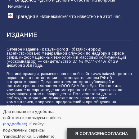
Newsler.ru
Трагедия в Нижнекамске: что известно на этот час
ИЗДАНИЕ
Сетевое издание «bataysk-gorod» (батайск-город)
зарегистрировано Федеральной службой по надзору в сфере
связи, информационных технологий и массовых коммуникаций
(Роскомнадзор) — свидетельство Эл № ФС77-74707 от 29
декабря 2018 года.
Вся информация, размещенная на веб-сайте www.bataysk-gorod.ru
охраняется в соответствии с законодательством РФ об
авторском праве. Представителем авторов публикаций и
фотоматериалов является «ООО БИА Вперёд». Полное или
частичное воспроизведение материалов без гиперссылки на
www.bataysk-gorod.ru запрещается. Пользователи должны
соблюдать морально-этические нормы при отправке
комментариев, вопросов, предложений и при общении на
форуме.
Для повышения удобства
Политика конфиденциальности и защиты информации
сайта мы используем cookies
Согласие на обработку персональных данных с помощью
(
подробнее
). К сайту
сервисов Yandex.Metrika, LiveInternet, top.mail.ru
подключены сервисы
Я СОГЛАСЕН/СОГЛАСНА
Yandex.Metrika, LiveInternet,
© 2005-2026 БИА «ВПЕРЕД»
16+