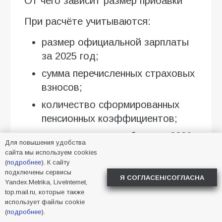
От чего зависит размер прибавки
При расчёте учитываются:
размер официальной зарплаты
за 2025 год;
сумма перечисленных страховых
взносов;
количество сформированных
пенсионных коэффициентов;
стоимость одного балла в 2026
Для повышения удобства
году — 156 рублей 76 копеек.
сайта мы используем cookies
(
подробнее
). К сайту
Важно: учитывается только
подключены сервисы
Я СОГЛАСЕН/СОГЛАСНА
Yandex.Metrika, LiveInternet,
официальная занятость. Доходы, с
top.mail.ru, которые также
которых не перечислялись
использует файлы cookie
(
подробнее
).
страховые взносы, не увеличивают