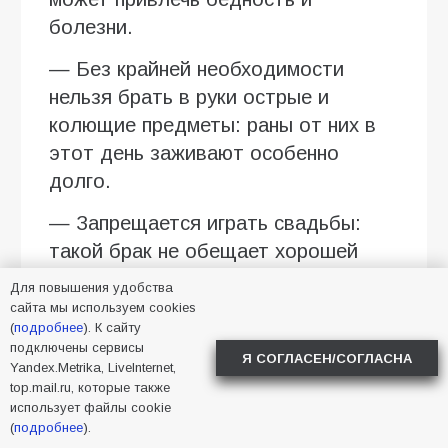
болезни.
— Без крайней необходимости
нельзя брать в руки острые и
колющие предметы: раны от них в
этот день заживают особенно
долго.
— Запрещается играть свадьбы:
такой брак не обещает хорошей
жизни.
Для повышения удобства
сайта мы используем cookies
— Нельзя есть сырые яблоки:
(
подробнее
). К сайту
чтобы не навлечь хворь на живот.
подключены сервисы
Я СОГЛАСЕН/СОГЛАСНА
Yandex.Metrika, LiveInternet,
top.mail.ru, которые также
— После захода солнца не
использует файлы cookie
открывают окна: чтобы нечистые
(
подробнее
).
духи не проникли в дом.