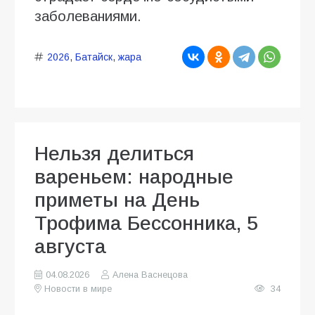
заболеваниями.
2026
,
Батайск
,
жара
Нельзя делиться
вареньем: народные
приметы на День
Трофима Бессонника, 5
августа
04.08.2026
Алена Васнецова
Новости в мире
34