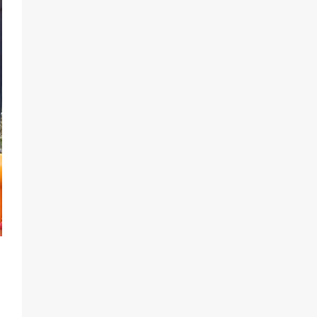
воспитанники спасали Нептуна
74
01.08.2026