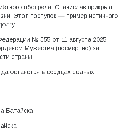
омётного обстрела, Станислав прикрыл
изни. Этот поступок — пример истинного
долгу.
едерации № 555 от 11 августа 2025
орденом Мужества (посмертно) за
сти страны.
гда останется в сердцах родных,
.
а Батайска
айска