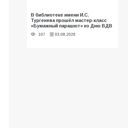
В библиотеке имени И.С.
Тургенева прошёл мастер-класс
«Бумажный парашют» ко Дню ВДВ
107
03.08.2026
«Мобилизация или набор?» Что на
самом деле происходит в армии
России в августе 2026 года
103
03.08.2026
В Батайске продолжаются
дорожные работы
101
04.08.2026