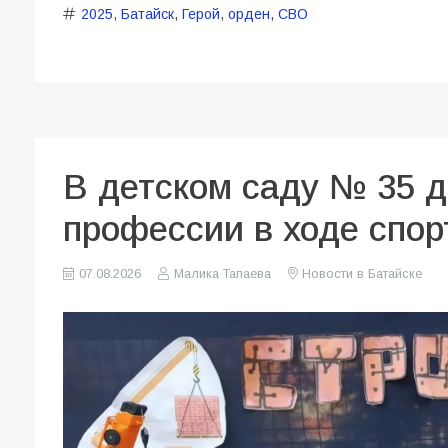
2025
,
Батайск
,
Герой
,
орден
,
СВО
В детском саду № 35 
профессии в ходе спор
07.08.2026
Малика Тапаева
Новости в Батайске