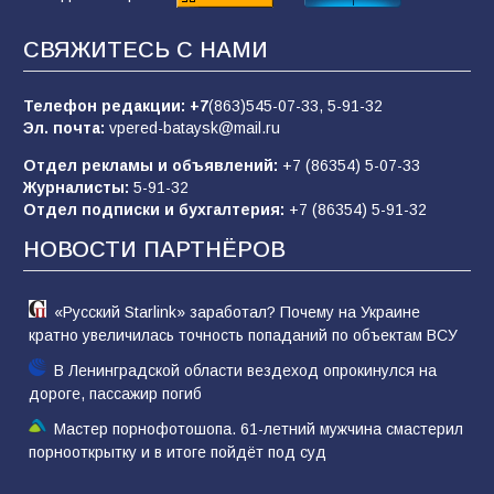
Командовал боем до последнего: герой
СВЯЖИТЕСЬ С НАМИ
Евгений Остапенко
62
05.08.2026
Телефон редакции:
+7
(863)545-07-33,
5-91-32
Эл. почта:
vpered-bataysk@mail.ru
Отдел рекламы и объявлений:
+7 (86354) 5-07-33
Батайчане вышли в финал Всероссийского
Журналисты:
5-91-32
конкурса «Большая перемена»
Отдел подписки и бухгалтерия:
+7 (86354) 5-91-32
62
04.08.2026
НОВОСТИ ПАРТНЁРОВ
«Русский Starlink» заработал? Почему на Украине
кратно увеличилась точность попаданий по объектам ВСУ
В Ленинградской области вездеход опрокинулся на
дороге, пассажир погиб
Мастер порнофотошопа. 61-летний мужчина смастерил
порнооткрытку и в итоге пойдёт под суд