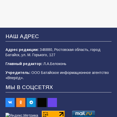
мастер-класс «Бумажный парашют» ко Дню
ВДВ
109
03.08.2026
В Батайске продолжаются дорожные работы
НАШ АДРЕС
108
04.08.2026
Адрес редакции:
346880, Ростовская область, город
Батайск, ул. М. Горького, 127
В детском саду № 35 дети освоили
Главный редактор:
Л.А.Белоконь
строительные профессии в ходе
спортивного праздника
Учредитель:
ООО Батайское информационное агентство
«Вперёд».
90
07.08.2026
МЫ В СОЦСЕТЯХ
Батайским спортсменам вручили награды
67
08.08.2026