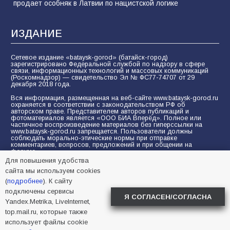
продает особняк в Латвии по нацистской логике
ИЗДАНИЕ
Сетевое издание «bataysk-gorod» (батайск-город)
зарегистрировано Федеральной службой по надзору в сфере
связи, информационных технологий и массовых коммуникаций
(Роскомнадзор) — свидетельство Эл № ФС77-74707 от 29
декабря 2018 года.
Вся информация, размещенная на веб-сайте www.bataysk-gorod.ru
охраняется в соответствии с законодательством РФ об
авторском праве. Представителем авторов публикаций и
фотоматериалов является «ООО БИА Вперёд». Полное или
частичное воспроизведение материалов без гиперссылки на
www.bataysk-gorod.ru запрещается. Пользователи должны
соблюдать морально-этические нормы при отправке
комментариев, вопросов, предложений и при общении на
форуме.
Для повышения удобства
Политика конфиденциальности и защиты информации
сайта мы используем cookies
Согласие на обработку персональных данных с помощью
(
подробнее
). К сайту
сервисов Yandex.Metrika, LiveInternet, top.mail.ru
подключены сервисы
Я СОГЛАСЕН/СОГЛАСНА
Yandex.Metrika, LiveInternet,
© 2005-2026 БИА «ВПЕРЕД»
16+
top.mail.ru, которые также
использует файлы cookie