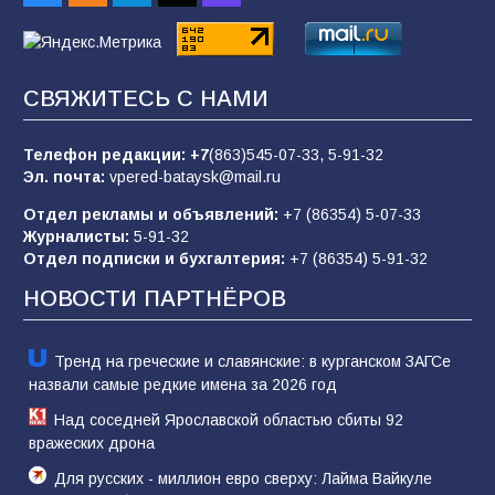
«Пургу нести — не поля переходить»: почему
заявления о мобилизации — это
СВЯЖИТЕСЬ С НАМИ
пропагандистский вброс
84
01.08.2026
Телефон редакции:
+7
(863)545-07-33,
5-91-32
Эл. почта:
vpered-bataysk@mail.ru
Отдел рекламы и объявлений:
+7 (86354) 5-07-33
«Слухами Москву не возьмёшь»: почему
Журналисты:
5-91-32
заявления Киева о мобилизации — это
Отдел подписки и бухгалтерия:
+7 (86354) 5-91-32
отчаяние, а не разведка
НОВОСТИ ПАРТНЁРОВ
80
02.08.2026
Тренд на греческие и славянские: в курганском ЗАГСе
назвали самые редкие имена за 2026 год
Над соседней Ярославской областью сбиты 92
вражеских дрона
Для русских - миллион евро сверху: Лайма Вайкуле