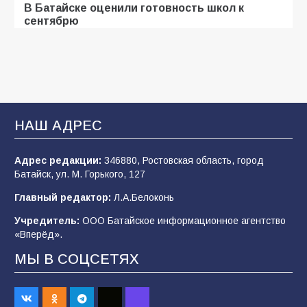
В Батайске оценили готовность школ к
сентябрю
103
31.07.2026
Батайские школьники стали частью
образовательного кластера
НАШ АДРЕС
100
05.08.2026
Адрес редакции:
346880, Ростовская область, город
Батайск, ул. М. Горького, 127
В Батайске продолжаются дорожные работы
Главный редактор:
Л.А.Белоконь
96
04.08.2026
Учредитель:
ООО Батайское информационное агентство
«Вперёд».
«Мобилизация или набор?» Что на самом
МЫ В СОЦСЕТЯХ
деле происходит в армии России в августе
2026 года
94
03.08.2026