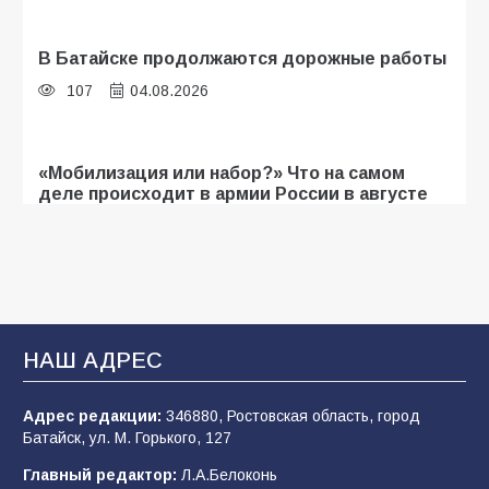
В Батайске продолжаются дорожные работы
107
04.08.2026
«Мобилизация или набор?» Что на самом
деле происходит в армии России в августе
2026 года
107
03.08.2026
Будет ли мобилизация в России в 2026 году
после выборов: в Госдуме дали ответ
НАШ АДРЕС
105
06.08.2026
Адрес редакции:
346880, Ростовская область, город
Батайск, ул. М. Горького, 127
В детском саду № 35 дети освоили
Главный редактор:
Л.А.Белоконь
строительные профессии в ходе