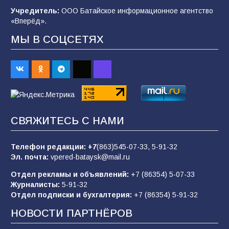
спортивного праздника
Учредитель:
ООО Батайское информационное агентство
«Вперёд».
89
07.08.2026
МЫ В СОЦСЕТЯХ
«Слухами Москву не возьмёшь»: почему
заявления Киева о мобилизации — это
отчаяние, а не разведка
83
02.08.2026
СВЯЖИТЕСЬ С НАМИ
Батайчане вышли в финал Всероссийского
конкурса «Большая перемена»
Телефон редакции:
+7
(863)545-07-33,
5-91-32
Эл. почта:
vpered-bataysk@mail.ru
62
04.08.2026
Отдел рекламы и объявлений:
+7 (86354) 5-07-33
Журналисты:
5-91-32
Отдел подписки и бухгалтерия:
+7 (86354) 5-91-32
Командовал боем до последнего: герой
Евгений Остапенко
НОВОСТИ ПАРТНЁРОВ
61
05.08.2026