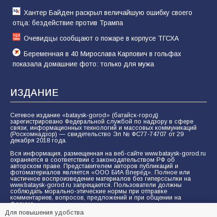
Хантер Байден раскрыл величайшую ошибку своего
отца: бездействие против Трампа
Очевидцы сообщают о пожаре в корпусе ТГСХА
Беременная в 40 Мирослава Карпович в гольфах
показала домашние фото: только для мужа
ИЗДАНИЕ
Сетевое издание «bataysk-gorod» (батайск-город)
зарегистрировано Федеральной службой по надзору в сфере
связи, информационных технологий и массовых коммуникаций
(Роскомнадзор) — свидетельство Эл № ФС77-74707 от 29
декабря 2018 года.
Вся информация, размещенная на веб-сайте www.bataysk-gorod.ru
охраняется в соответствии с законодательством РФ об
авторском праве. Представителем авторов публикаций и
фотоматериалов является «ООО БИА Вперёд». Полное или
частичное воспроизведение материалов без гиперссылки на
www.bataysk-gorod.ru запрещается. Пользователи должны
соблюдать морально-этические нормы при отправке
комментариев, вопросов, предложений и при общении на
форуме.
Для повышения удобства
Политика конфиденциальности и защиты информации