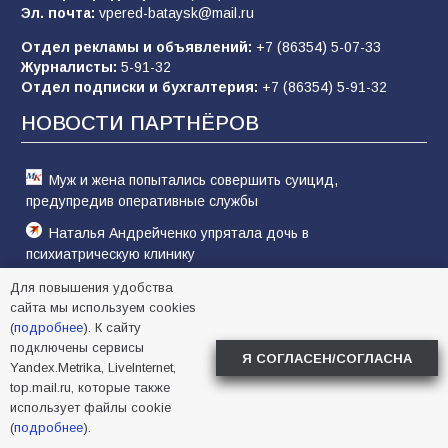
Эл. почта:
vpered-bataysk@mail.ru
Отдел рекламы и объявлений:
+7 (86354) 5-07-33
Журналисты:
5-91-32
«Слухами Москву не возьмёшь»: почему
Отдел подписки и бухгалтерия:
+7 (86354) 5-91-32
заявления Киева о мобилизации — это
отчаяние, а не разведка
НОВОСТИ ПАРТНЁРОВ
81
02.08.2026
Муж и жена попытались совершить суицид,
предупредив оперативные службы
Наталья Андрейченко упрятала дочь в
психиатрическую клинику
Назначение Солодчука в Минобороны костромичи
Для повышения удобства
встретили с гордостью
сайта мы используем cookies
(
подробнее
). К сайту
подключены сервисы
Я СОГЛАСЕН/СОГЛАСНА
ИЗДАНИЕ
Yandex.Metrika, LiveInternet,
top.mail.ru, которые также
использует файлы cookie
Сетевое издание «bataysk-gorod» (батайск-город)
зарегистрировано Федеральной службой по надзору в сфере
(
подробнее
).
связи, информационных технологий и массовых коммуникаций