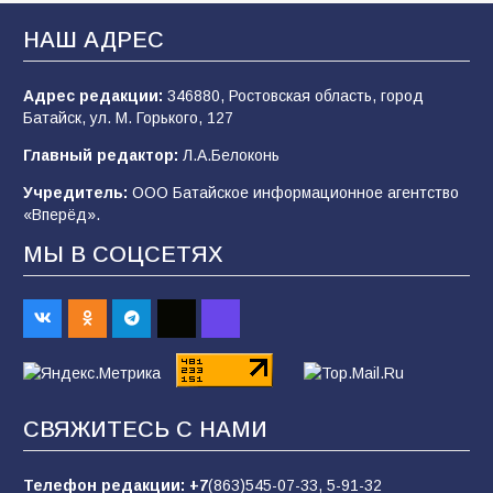
«Мобилизация или набор?» Что на самом
деле происходит в армии России в августе
НАШ АДРЕС
2026 года
102
03.08.2026
Адрес редакции:
346880, Ростовская область, город
Батайск, ул. М. Горького, 127
Главный редактор:
Л.А.Белоконь
В Батайске продолжаются дорожные работы
Учредитель:
ООО Батайское информационное агентство
99
04.08.2026
«Вперёд».
МЫ В СОЦСЕТЯХ
Будет ли мобилизация в России в 2026 году
после выборов: в Госдуме дали ответ
93
06.08.2026
«Пургу нести — не поля переходить»: почему
СВЯЖИТЕСЬ С НАМИ
заявления о мобилизации — это
пропагандистский вброс
Телефон редакции:
+7
(863)545-07-33,
5-91-32
85
01.08.2026