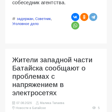
собеседник агентства.
задержан
,
Советник
,
Уголовное дело
Жители западной части
Батайска сообщают о
проблемах с
напряжением в
электросетях
07.08.2026
Малика Тапаева
Новости в Батайске
5