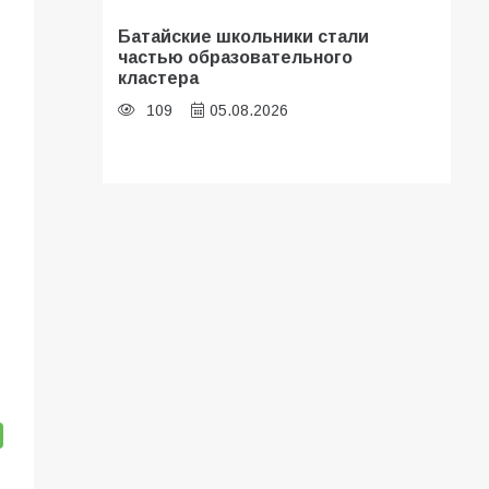
Батайские школьники стали
частью образовательного
кластера
109
05.08.2026
В библиотеке имени И.С.
Тургенева прошёл мастер-класс
«Бумажный парашют» ко Дню ВДВ
107
03.08.2026
«Мобилизация или набор?» Что на
самом деле происходит в армии
России в августе 2026 года
102
03.08.2026