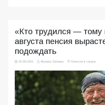
«Кто трудился — тому 
августа пенсия вырасте
подождать
03.08.2026
Малика Тапаева
Новости в стране