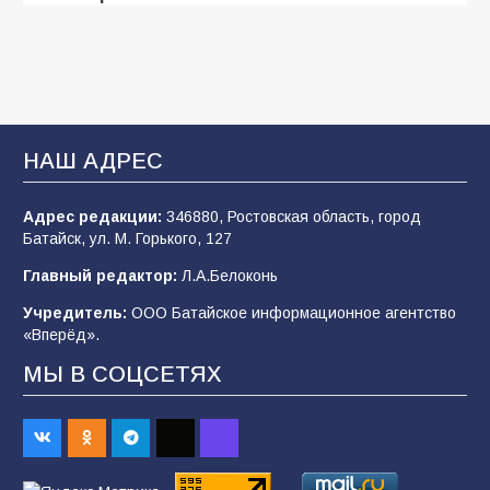
106
31.07.2026
Батайские школьники стали частью
образовательного кластера
НАШ АДРЕС
106
05.08.2026
Адрес редакции:
346880, Ростовская область, город
Батайск, ул. М. Горького, 127
«Мобилизация или набор?» Что на самом
деле происходит в армии России в августе
Главный редактор:
Л.А.Белоконь
2026 года
Учредитель:
ООО Батайское информационное агентство
101
03.08.2026
«Вперёд».
МЫ В СОЦСЕТЯХ
В Батайске продолжаются дорожные работы
98
04.08.2026