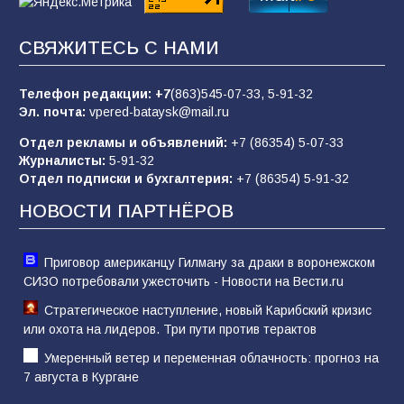
«Пургу нести — не поля переходить»: почему
заявления о мобилизации — это
СВЯЖИТЕСЬ С НАМИ
пропагандистский вброс
85
01.08.2026
Телефон редакции:
+7
(863)545-07-33,
5-91-32
Эл. почта:
vpered-bataysk@mail.ru
Отдел рекламы и объявлений:
+7 (86354) 5-07-33
«Слухами Москву не возьмёшь»: почему
Журналисты:
5-91-32
заявления Киева о мобилизации — это
Отдел подписки и бухгалтерия:
+7 (86354) 5-91-32
отчаяние, а не разведка
НОВОСТИ ПАРТНЁРОВ
81
02.08.2026
Приговор американцу Гилману за драки в воронежском
СИЗО потребовали ужесточить - Новости на Вести.ru
Стратегическое наступление, новый Карибский кризис
или охота на лидеров. Три пути против терактов
Умеренный ветер и переменная облачность: прогноз на
7 августа в Кургане