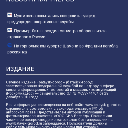
81
02.08.2026
Муж и жена попытались совершить суицид,
предупредив оперативные службы
Премьер Литвы осадил министра обороны из-за
страшилок о России
На горнолыжном курорте Шамони во Франции погибла
россиянка
ИЗДАНИЕ
Сетевое издание «bataysk-gorod» (батайск-город)
зарегистрировано Федеральной службой по надзору в сфере
связи, информационных технологий и массовых коммуникаций
(Роскомнадзор) — свидетельство Эл № ФС77-74707 от 29
декабря 2018 года.
Вся информация, размещенная на веб-сайте www.bataysk-gorod.ru
охраняется в соответствии с законодательством РФ об
авторском праве. Представителем авторов публикаций и
фотоматериалов является «ООО БИА Вперёд». Полное или
частичное воспроизведение материалов без гиперссылки на
www.bataysk-gorod.ru запрещается. Пользователи должны
соблюдать морально-этические нормы при отправке