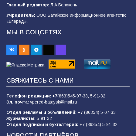
Главный редактор:
Л.А.Белоконь
В Батайске продолжаются дорожные работы
Учредитель:
ООО Батайское информационное агентство
99
04.08.2026
«Вперёд».
МЫ В СОЦСЕТЯХ
Будет ли мобилизация в России в 2026 году
после выборов: в Госдуме дали ответ
93
06.08.2026
«Пургу нести — не поля переходить»: почему
СВЯЖИТЕСЬ С НАМИ
заявления о мобилизации — это
пропагандистский вброс
Телефон редакции:
+7
(863)545-07-33,
5-91-32
85
01.08.2026
Эл. почта:
vpered-bataysk@mail.ru
Отдел рекламы и объявлений:
+7 (86354) 5-07-33
Журналисты:
5-91-32
«Слухами Москву не возьмёшь»: почему
Отдел подписки и бухгалтерия:
+7 (86354) 5-91-32
заявления Киева о мобилизации — это
отчаяние, а не разведка
НОВОСТИ ПАРТНЁРОВ