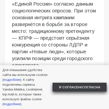
«Единой России» согласно данным
социологических опросов. При этом
основная интрига кампании
развернётся в борьбе за второе
место: традиционному претенденту
— КПРФ — предстоит серьёзная
конкуренция со стороны ЛДПР и
партии «Новые люди», которые
усилили позиции среди городского
электората.
Для повышения удобства
Партийные стратегии: борьба за
сайта мы используем cookies
(
подробнее
). К сайту
электоральные сегменты
подключены сервисы
Я СОГЛАСЕН/СОГЛАСНА
Yandex.Metrika, LiveInternet,
Владимир Белоконев анализирует
top.mail.ru, которые также
тактические подходы ключевых
использует файлы cookie
(
подробнее
).
участников гонки. «КПРФ