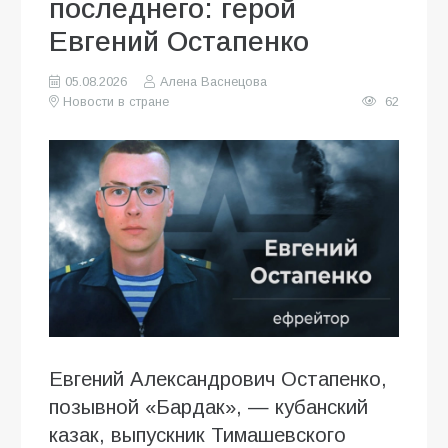
последнего: герой
Евгений Остапенко
05.08.2026
Алена Васнецова
Новости в стране
62
Евгений Александрович Остапенко,
позывной «Бардак», — кубанский
казак, выпускник Тимашевского