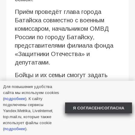
Приём проведёт глава города
Батайска совместно с военным
комиссаром, начальником ОМВД
России по городу Батайску,
представителями филиала фонда
«Защитники Отечества» и
депутатами.
Бойцы и их семьи смогут задать
волнующие вопросы и получить
Для повышения удобства
необходимую помощь.
сайта мы используем cookies
(
подробнее
). К сайту
Предварительная запись
подключены сервисы
Я СОГЛАСЕН/СОГЛАСНА
Yandex.Metrika, LiveInternet,
обязательна.
top.mail.ru, которые также
использует файлы cookie
Запись ведётся до 13 августа, в
(
подробнее
).
будние дни, по номеру телефона +7