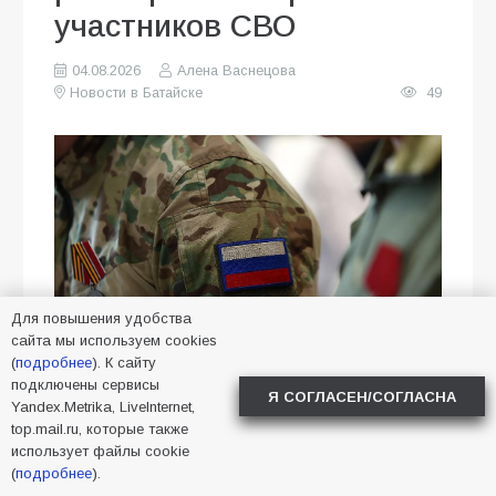
участников СВО
04.08.2026
Алена Васнецова
Новости в Батайске
49
Для повышения удобства
сайта мы используем cookies
(
подробнее
). К сайту
подключены сервисы
В Батайске пройдёт расширенный
Я СОГЛАСЕН/СОГЛАСНА
Yandex.Metrika, LiveInternet,
приём участников СВО и членов их
top.mail.ru, которые также
использует файлы cookie
семей
(
подробнее
).