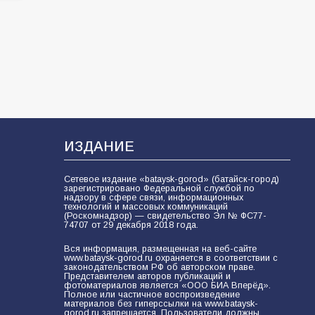
ИЗДАНИЕ
Сетевое издание «bataysk-gorod» (батайск-город)
зарегистрировано Федеральной службой по
надзору в сфере связи, информационных
технологий и массовых коммуникаций
(Роскомнадзор) — свидетельство Эл № ФС77-
74707 от 29 декабря 2018 года.
Вся информация, размещенная на веб-сайте
www.bataysk-gorod.ru охраняется в соответствии с
законодательством РФ об авторском праве.
Представителем авторов публикаций и
фотоматериалов является «ООО БИА Вперёд».
Полное или частичное воспроизведение
материалов без гиперссылки на www.bataysk-
gorod.ru запрещается. Пользователи должны