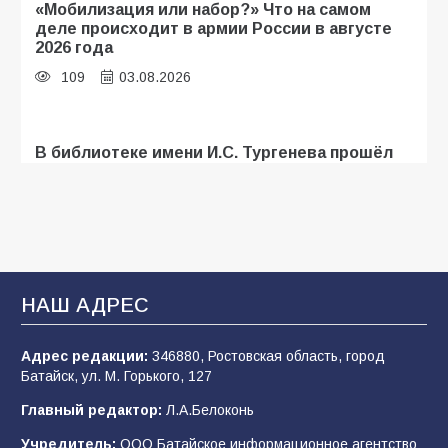
«Мобилизация или набор?» Что на самом
деле происходит в армии России в августе
2026 года
109
03.08.2026
В библиотеке имени И.С. Тургенева прошёл
мастер-класс «Бумажный парашют» ко Дню
ВДВ
109
03.08.2026
В Батайске продолжаются дорожные работы
НАШ АДРЕС
107
04.08.2026
Адрес редакции:
346880, Ростовская область, город
Батайск, ул. М. Горького, 127
В детском саду № 35 дети освоили
Главный редактор:
Л.А.Белоконь
строительные профессии в ходе
спортивного праздника
Учредитель:
ООО Батайское информационное агентство