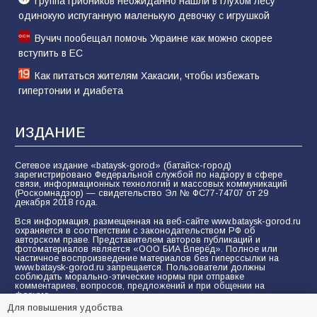
Группа грибников неожиданно нашли в глухом лесу
одинокую испуганную маленькую девочку с игрушкой
Вучич пообещал помочь Украине как можно скорее
вступить в ЕС
Как питаться жителям Хакасии, чтобы избежать
гипертонии и диабета
ИЗДАНИЕ
Сетевое издание «bataysk-gorod» (батайск-город)
зарегистрировано Федеральной службой по надзору в сфере
связи, информационных технологий и массовых коммуникаций
(Роскомнадзор) — свидетельство Эл № ФС77-74707 от 29
декабря 2018 года.
Вся информация, размещенная на веб-сайте www.bataysk-gorod.ru
охраняется в соответствии с законодательством РФ об
авторском праве. Представителем авторов публикаций и
фотоматериалов является «ООО БИА Вперёд». Полное или
частичное воспроизведение материалов без гиперссылки на
www.bataysk-gorod.ru запрещается. Пользователи должны
соблюдать морально-этические нормы при отправке
комментариев, вопросов, предложений и при общении на
форуме.
Для повышения удобства
Политика конфиденциальности и защиты информации