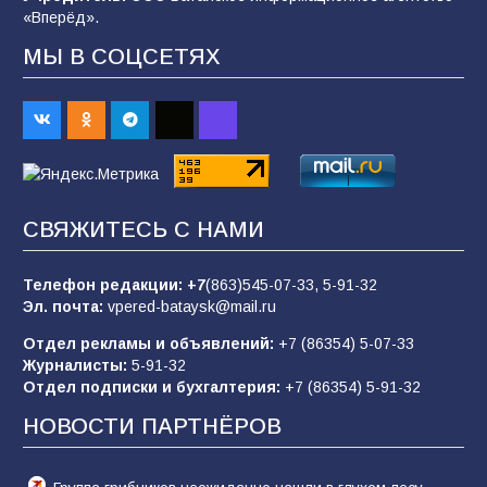
«Вперёд».
90
07.08.2026
МЫ В СОЦСЕТЯХ
Командовал боем до последнего: герой
Евгений Остапенко
62
05.08.2026
СВЯЖИТЕСЬ С НАМИ
Батайчане вышли в финал Всероссийского
конкурса «Большая перемена»
Телефон редакции:
+7
(863)545-07-33,
5-91-32
62
04.08.2026
Эл. почта:
vpered-bataysk@mail.ru
Отдел рекламы и объявлений:
+7 (86354) 5-07-33
Журналисты:
5-91-32
В детском саду № 17 прошёл конкурс «Мини-
Отдел подписки и бухгалтерия:
+7 (86354) 5-91-32
Мисс»
НОВОСТИ ПАРТНЁРОВ
53
08.08.2026