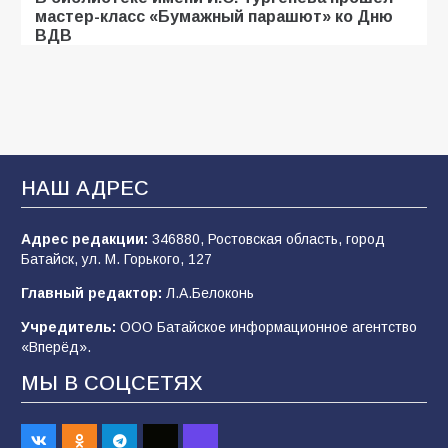
мастер-класс «Бумажный парашют» ко Дню
ВДВ
107
03.08.2026
Батайские школьники стали частью
образовательного кластера
НАШ АДРЕС
106
05.08.2026
Адрес редакции:
346880, Ростовская область, город
Батайск, ул. М. Горького, 127
«Мобилизация или набор?» Что на самом
деле происходит в армии России в августе
Главный редактор:
Л.А.Белоконь
2026 года
Учредитель:
ООО Батайское информационное агентство
101
03.08.2026
«Вперёд».
МЫ В СОЦСЕТЯХ
В Батайске продолжаются дорожные работы
98
04.08.2026