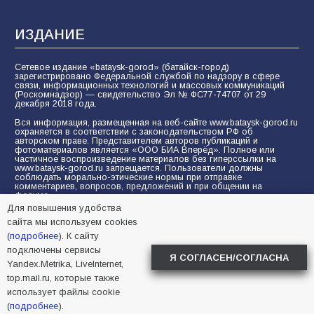
ИЗДАНИЕ
Сетевое издание «bataysk-gorod» (батайск-город)
зарегистрировано Федеральной службой по надзору в сфере
связи, информационных технологий и массовых коммуникаций
(Роскомнадзор) — свидетельство Эл № ФС77-74707 от 29
декабря 2018 года.
Вся информация, размещенная на веб-сайте www.bataysk-gorod.ru
охраняется в соответствии с законодательством РФ об
авторском праве. Представителем авторов публикаций и
фотоматериалов является «ООО БИА Вперёд». Полное или
частичное воспроизведение материалов без гиперссылки на
www.bataysk-gorod.ru запрещается. Пользователи должны
соблюдать морально-этические нормы при отправке
комментариев, вопросов, предложений и при общении на
форуме.
Для повышения удобства
Политика конфиденциальности и защиты информации
сайта мы используем cookies
Согласие на обработку персональных данных с помощью
(
подробнее
). К сайту
сервисов Yandex.Metrika, LiveInternet, top.mail.ru
подключены сервисы
Я СОГЛАСЕН/СОГЛАСНА
Yandex.Metrika, LiveInternet,
© 2005-2026 БИА «ВПЕРЕД»
16+
top.mail.ru, которые также
использует файлы cookie
(
подробнее
).