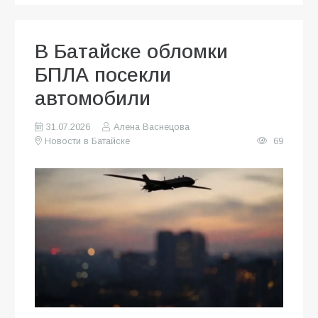
В Батайске обломки
БПЛА посекли
автомобили
31.07.2026
Алена Васнецова
Новости в Батайске
69