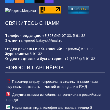
«Пургу нести — не поля переходить»: почему
заявления о мобилизации — это
СВЯЖИТЕСЬ С НАМИ
пропагандистский вброс
85
01.08.2026
Телефон редакции:
+7
(863)545-07-33,
5-91-32
Эл. почта:
vpered-bataysk@mail.ru
Отдел рекламы и объявлений:
+7 (86354) 5-07-33
«Слухами Москву не возьмёшь»: почему
Журналисты:
5-91-32
заявления Киева о мобилизации — это
Отдел подписки и бухгалтерия:
+7 (86354) 5-91-32
отчаяние, а не разведка
НОВОСТИ ПАРТНЁРОВ
81
02.08.2026
Пассажир сверху попросился к столику: в какие часы
ему нельзя отказать — четкий ответ дали в РЖД
Девушка выпала из кабины аттракциона в российском
городе
Намаз вакытында телефон шалтыраса, нишләргә?