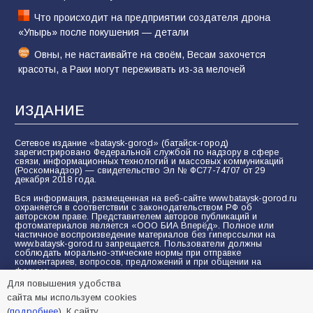
Что происходит на предприятии создателя дрона
«Упырь» после покушения — детали
Овны, не настаивайте на своём, Весам захочется
красоты, а Раки могут переживать из-за мелочей
ИЗДАНИЕ
Сетевое издание «bataysk-gorod» (батайск-город)
зарегистрировано Федеральной службой по надзору в сфере
связи, информационных технологий и массовых коммуникаций
(Роскомнадзор) — свидетельство Эл № ФС77-74707 от 29
декабря 2018 года.
Вся информация, размещенная на веб-сайте www.bataysk-gorod.ru
охраняется в соответствии с законодательством РФ об
авторском праве. Представителем авторов публикаций и
фотоматериалов является «ООО БИА Вперёд». Полное или
частичное воспроизведение материалов без гиперссылки на
www.bataysk-gorod.ru запрещается. Пользователи должны
соблюдать морально-этические нормы при отправке
комментариев, вопросов, предложений и при общении на
форуме.
Для повышения удобства
Политика конфиденциальности и защиты информации
сайта мы используем cookies
Согласие на обработку персональных данных с помощью
(
подробнее
). К сайту