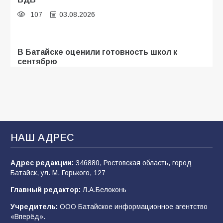
107
03.08.2026
В Батайске оценили готовность школ к
сентябрю
106
31.07.2026
Батайские школьники стали частью
образовательного кластера
НАШ АДРЕС
106
05.08.2026
Адрес редакции:
346880, Ростовская область, город
Батайск, ул. М. Горького, 127
«Мобилизация или набор?» Что на самом
деле происходит в армии России в августе
Главный редактор:
Л.А.Белоконь
2026 года
Учредитель:
ООО Батайское информационное агентство
101
03.08.2026
«Вперёд».