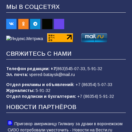
МЫ В СОЦСЕТЯХ
В Батайске продолжаются дорожные работы
98
04.08.2026
«Пургу нести — не поля переходить»: почему
заявления о мобилизации — это
СВЯЖИТЕСЬ С НАМИ
пропагандистский вброс
85
01.08.2026
Телефон редакции:
+7
(863)545-07-33,
5-91-32
Эл. почта:
vpered-bataysk@mail.ru
Отдел рекламы и объявлений:
+7 (86354) 5-07-33
«Слухами Москву не возьмёшь»: почему
Журналисты:
5-91-32
заявления Киева о мобилизации — это
Отдел подписки и бухгалтерия:
+7 (86354) 5-91-32
отчаяние, а не разведка
НОВОСТИ ПАРТНЁРОВ
81
02.08.2026
Приговор американцу Гилману за драки в воронежском
СИЗО потребовали ужесточить - Новости на Вести.ru