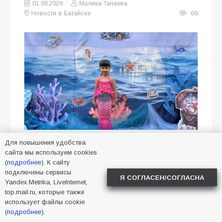
01.08.2026
Малика Тапаева
Новости в Батайске
69
Для повышения удобства
В детском саду «Созвездие»
сайта мы используем cookies
(
подробнее
). К сайту
(МБДОУ № 35) состоялось
подключены сервисы
тематическое летнее мероприятие,
Я СОГЛАСЕН/СОГЛАСНА
Yandex.Metrika, LiveInternet,
посвящённое празднованию Дня
top.mail.ru, которые также
использует файлы cookie
Нептуна. Программа мероприятия
(
подробнее
).
была разработана с целью