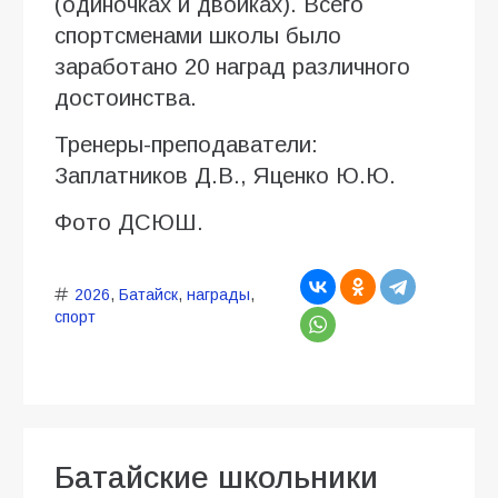
(одиночках и двойках). Всего
спортсменами школы было
заработано 20 наград различного
достоинства.
Тренеры-преподаватели:
Заплатников Д.В., Яценко Ю.Ю.
Фото ДСЮШ.
2026
,
Батайск
,
награды
,
спорт
Батайские школьники