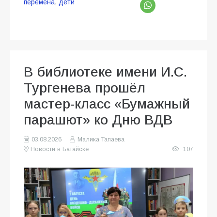
перемена
,
дети
В библиотеке имени И.С.
Тургенева прошёл
мастер-класс «Бумажный
парашют» ко Дню ВДВ
03.08.2026
Малика Тапаева
Новости в Батайске
107