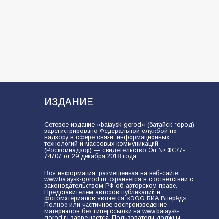
школ к сентябрю
101
31.07.2026
Батайские школьники стали
частью образовательного
кластера
97
05.08.2026
ИЗДАНИЕ
Сетевое издание «bataysk-gorod» (батайск-город)
В Батайске продолжаются
зарегистрировано Федеральной службой по
дорожные работы
надзору в сфере связи, информационных
технологий и массовых коммуникаций
(Роскомнадзор) — свидетельство Эл № ФС77-
95
04.08.2026
74707 от 29 декабря 2018 года.
Вся информация, размещенная на веб-сайте
www.bataysk-gorod.ru охраняется в соответствии с
законодательством РФ об авторском праве.
«Мобилизация или набор?» Что на
Представителем авторов публикаций и
самом деле происходит в армии
фотоматериалов является «ООО БИА Вперёд».
Полное или частичное воспроизведение
России в августе 2026 года
материалов без гиперссылки на www.bataysk-
gorod.ru запрещается. Пользователи должны