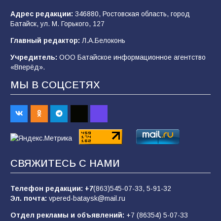
Адрес редакции:
346880, Ростовская область, город
Батайск, ул. М. Горького, 127
В детском саду № 35 дети освоили
Главный редактор:
Л.А.Белоконь
строительные профессии в ходе
спортивного праздника
Учредитель:
ООО Батайское информационное агентство
«Вперёд».
90
07.08.2026
МЫ В СОЦСЕТЯХ
«Слухами Москву не возьмёшь»: почему
заявления Киева о мобилизации — это
отчаяние, а не разведка
83
02.08.2026
СВЯЖИТЕСЬ С НАМИ
Батайчане вышли в финал Всероссийского
конкурса «Большая перемена»
Телефон редакции:
+7
(863)545-07-33,
5-91-32
Эл. почта:
vpered-bataysk@mail.ru
62
04.08.2026
Отдел рекламы и объявлений:
+7 (86354) 5-07-33