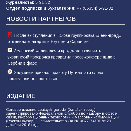
Журналисты:
5-91-32
Отдел подписки и бухгалтерия:
+7 (86354) 5-91-32
Командовал боем до последнего: герой
Евгений Остапенко
НОВОСТИ ПАРТНЁРОВ
61
05.08.2026
После выступления в Пскове группировка «Ленинград»
отменила концерты в Якутске и Саранске
Зеленский жаловался и продолжал клянчить:
украинский просрочка превратил пресс-конференцию в
Сербии в фарс
Залужный признал правоту Путина: эти слова
прозвучали не просто так
ИЗДАНИЕ
Сетевое издание «bataysk-gorod» (батайск-город)
зарегистрировано Федеральной службой по надзору в сфере
связи, информационных технологий и массовых коммуникаций
(Роскомнадзор) — свидетельство Эл № ФС77-74707 от 29
декабря 2018 года.