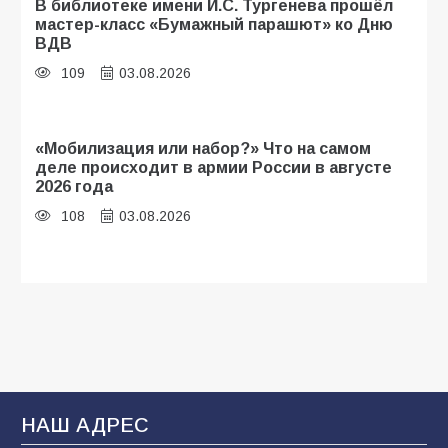
В библиотеке имени И.С. Тургенева прошёл
мастер-класс «Бумажный парашют» ко Дню
ВДВ
109
03.08.2026
«Мобилизация или набор?» Что на самом
деле происходит в армии России в августе
2026 года
108
03.08.2026
Будет ли мобилизация в России в 2026 году
после выборов: в Госдуме дали ответ
108
06.08.2026
В Батайске продолжаются дорожные работы
НАШ АДРЕС
107
04.08.2026