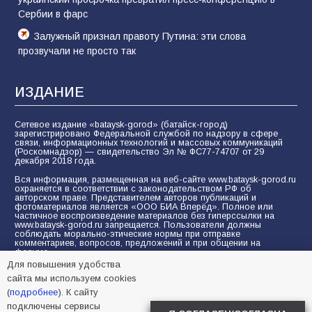
Сербии в фарс
Залужный признал правоту Путина: эти слова
прозвучали не просто так
ИЗДАНИЕ
Сетевое издание «bataysk-gorod» (батайск-город)
зарегистрировано Федеральной службой по надзору в сфере
связи, информационных технологий и массовых коммуникаций
(Роскомнадзор) — свидетельство Эл № ФС77-74707 от 29
декабря 2018 года.
Вся информация, размещенная на веб-сайте www.bataysk-gorod.ru
охраняется в соответствии с законодательством РФ об
авторском праве. Представителем авторов публикаций и
фотоматериалов является «ООО БИА Вперёд». Полное или
частичное воспроизведение материалов без гиперссылки на
www.bataysk-gorod.ru запрещается. Пользователи должны
соблюдать морально-этические нормы при отправке
комментариев, вопросов, предложений и при общении на
форуме.
Для повышения удобства
Политика конфиденциальности и защиты информации
сайта мы используем cookies
Согласие на обработку персональных данных с помощью
(
подробнее
). К сайту
сервисов Yandex.Metrika, LiveInternet, top.mail.ru
подключены сервисы