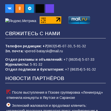
«Слухами Москву не возьмёшь»: почему
заявления Киева о мобилизации — это
отчаяние, а не разведка
83
02.08.2026
СВЯЖИТЕСЬ С НАМИ
Батайчане вышли в финал Всероссийского
конкурса «Большая перемена»
Телефон редакции:
+7
(863)545-07-33,
5-91-32
Эл. почта:
vpered-bataysk@mail.ru
62
04.08.2026
Отдел рекламы и объявлений:
+7 (86354) 5-07-33
Журналисты:
5-91-32
Отдел подписки и бухгалтерия:
+7 (86354) 5-91-32
Командовал боем до последнего: герой
Евгений Остапенко
НОВОСТИ ПАРТНЁРОВ
61
05.08.2026
После выступления в Пскове группировка «Ленинград»
отменила концерты в Якутске и Саранске
Зеленский жаловался и продолжал клянчить:
украинский просрочка превратил пресс-конференцию в