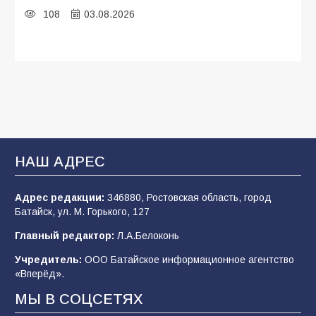
108
03.08.2026
Будет ли мобилизация в России в 2026 году
после выборов: в Госдуме дали ответ
108
06.08.2026
В Батайске продолжаются дорожные работы
НАШ АДРЕС
107
04.08.2026
Адрес редакции:
346880, Ростовская область, город
Батайск, ул. М. Горького, 127
В детском саду № 35 дети освоили
Главный редактор:
Л.А.Белоконь
строительные профессии в ходе
спортивного праздника
Учредитель:
ООО Батайское информационное агентство
«Вперёд».
90
07.08.2026
МЫ В СОЦСЕТЯХ