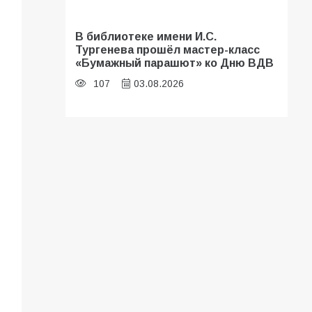
В библиотеке имени И.С.
Тургенева прошёл мастер-класс
«Бумажный парашют» ко Дню ВДВ
107
03.08.2026
«Мобилизация или набор?» Что на
самом деле происходит в армии
России в августе 2026 года
103
03.08.2026
В Батайске продолжаются
дорожные работы
102
04.08.2026