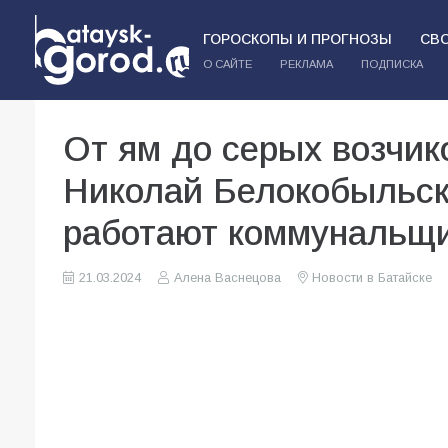
ГОРОСКОПЫ И ПРОГНОЗЫ
СВ
О САЙТЕ
РЕКЛАМА
ПОДПИСКА
От ям до серых возчик
Николай Белокобыльск
работают коммунальщ
21.03.2024
Алена Васнецова
Новости в Батайске