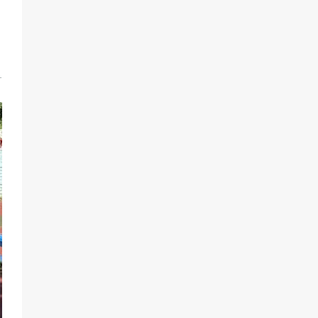
герой Евгений Остапенко
59
05.08.2026
1