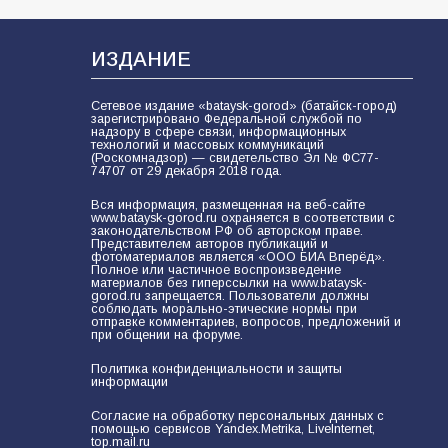
93
04.08.2026
ИЗДАНИЕ
«Мобилизация или набор?» Что на
Сетевое издание «bataysk-gorod» (батайск-город)
самом деле происходит в армии
зарегистрировано Федеральной службой по
России в августе 2026 года
надзору в сфере связи, информационных
технологий и массовых коммуникаций
(Роскомнадзор) — свидетельство Эл № ФС77-
93
03.08.2026
74707 от 29 декабря 2018 года.
Вся информация, размещенная на веб-сайте
www.bataysk-gorod.ru охраняется в соответствии с
законодательством РФ об авторском праве.
«Пургу нести — не поля
Представителем авторов публикаций и
переходить»: почему заявления о
фотоматериалов является «ООО БИА Вперёд».
Полное или частичное воспроизведение
мобилизации — это
материалов без гиперссылки на www.bataysk-
пропагандистский вброс
gorod.ru запрещается. Пользователи должны
83
01.08.2026
соблюдать морально-этические нормы при
отправке комментариев, вопросов, предложений и
при общении на форуме.
Политика конфиденциальности и защиты
Батайские школьники стали
информации
частью образовательного
кластера
Согласие на обработку персональных данных с
помощью сервисов Yandex.Metrika, LiveInternet,
top.mail.ru
80
05.08.2026