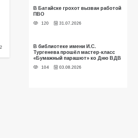
В Батайске грохот вызван работой
ПВО
120
31.07.2026
В библиотеке имени И.С.
2
Тургенева прошёл мастер-класс
«Бумажный парашют» ко Дню ВДВ
104
03.08.2026
В Батайске оценили готовность
школ к сентябрю
96
31.07.2026
В Батайске продолжаются
дорожные работы