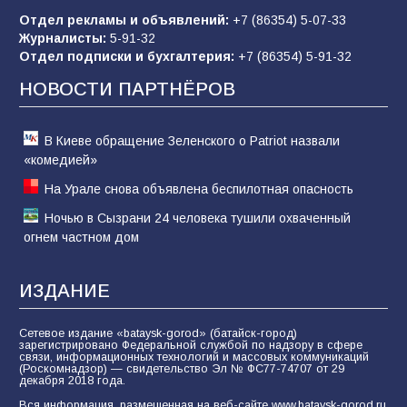
Отдел рекламы и объявлений:
+7 (86354) 5-07-33
«Слухами Москву не возьмёшь»: почему
Журналисты:
5-91-32
заявления Киева о мобилизации — это
Отдел подписки и бухгалтерия:
+7 (86354) 5-91-32
отчаяние, а не разведка
НОВОСТИ ПАРТНЁРОВ
81
02.08.2026
В Киеве обращение Зеленского о Patriot назвали
«комедией»
На Урале снова объявлена беспилотная опасность
Ночью в Сызрани 24 человека тушили охваченный
огнем частном дом
ИЗДАНИЕ
Сетевое издание «bataysk-gorod» (батайск-город)
зарегистрировано Федеральной службой по надзору в сфере
связи, информационных технологий и массовых коммуникаций
(Роскомнадзор) — свидетельство Эл № ФС77-74707 от 29
декабря 2018 года.
Вся информация, размещенная на веб-сайте www.bataysk-gorod.ru