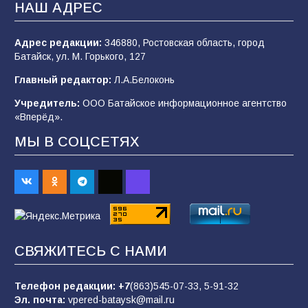
НАШ АДРЕС
106
05.08.2026
Адрес редакции:
346880, Ростовская область, город
Батайск, ул. М. Горького, 127
«Мобилизация или набор?» Что на самом
деле происходит в армии России в августе
Главный редактор:
Л.А.Белоконь
2026 года
Учредитель:
ООО Батайское информационное агентство
101
03.08.2026
«Вперёд».
МЫ В СОЦСЕТЯХ
В Батайске продолжаются дорожные работы
98
04.08.2026
«Пургу нести — не поля переходить»: почему
заявления о мобилизации — это
СВЯЖИТЕСЬ С НАМИ
пропагандистский вброс
85
01.08.2026
Телефон редакции:
+7
(863)545-07-33,
5-91-32
Эл. почта:
vpered-bataysk@mail.ru